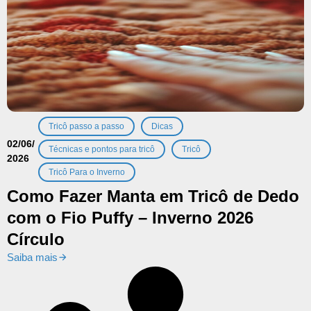
,
,
Tricô passo a passo
Dicas
02/06/
,
,
Técnicas e pontos para tricô
Tricô
2026
Tricô Para o Inverno
Como Fazer Manta em Tricô de Dedo
com o Fio Puffy – Inverno 2026
Círculo
Saiba mais