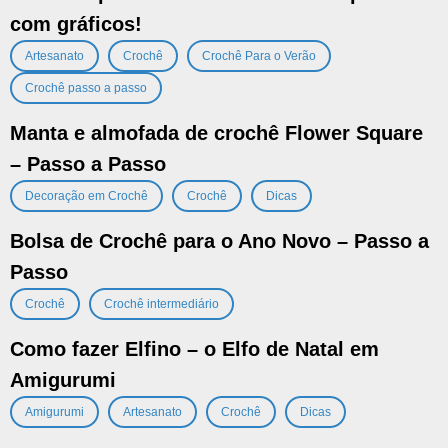
com gráficos!
,
,
,
Artesanato
Crochê
Crochê Para o Verão
Crochê passo a passo
Manta e almofada de crochê Flower Square
– Passo a Passo
,
,
Decoração em Crochê
Crochê
Dicas
Bolsa de Crochê para o Ano Novo – Passo a
Passo
,
Crochê
Crochê intermediário
Como fazer Elfino – o Elfo de Natal em
Amigurumi
,
,
,
Amigurumi
Artesanato
Crochê
Dicas