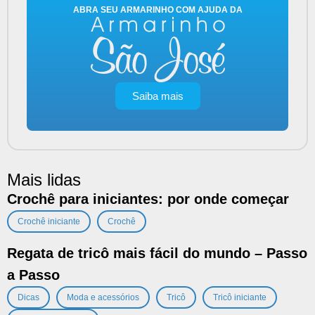
ABRA SEU ARMARINHO COM AJUDA DA
Saiba mais
Mais lidas
Crochê para iniciantes: por onde começar
,
Crochê iniciante
Crochê
Regata de tricô mais fácil do mundo – Passo
a Passo
,
,
,
,
Dicas
Moda e acessórios
Tricô
Tricô iniciante