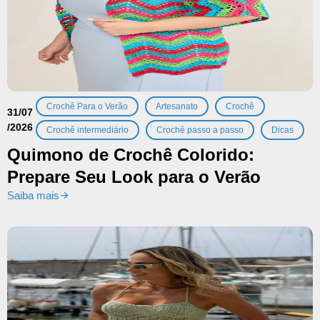
,
,
,
Crochê Para o Verão
Artesanato
Crochê
31/07
/2026
,
,
Crochê intermediário
Crochê passo a passo
Dicas
Quimono de Crochê Colorido:
Prepare Seu Look para o Verão
Saiba mais