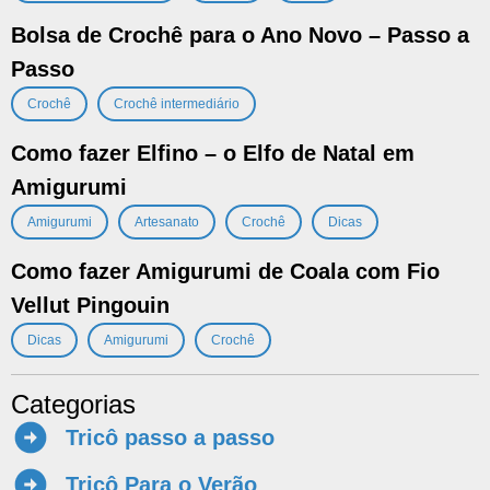
Bolsa de Crochê para o Ano Novo – Passo a
Passo
,
Crochê
Crochê intermediário
Como fazer Elfino – o Elfo de Natal em
Amigurumi
,
,
,
Amigurumi
Artesanato
Crochê
Dicas
Como fazer Amigurumi de Coala com Fio
Vellut Pingouin
,
,
Dicas
Amigurumi
Crochê
Categorias
Tricô passo a passo
Tricô Para o Verão