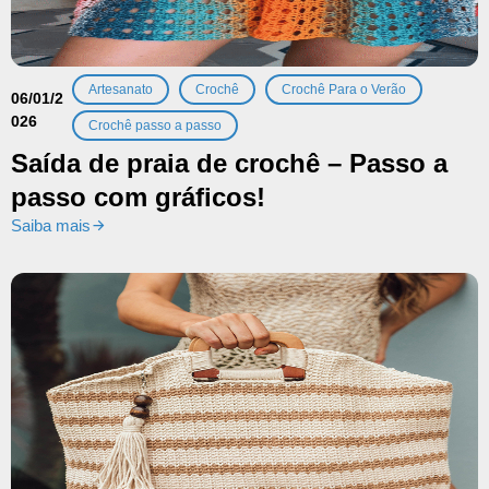
,
,
,
Artesanato
Crochê
Crochê Para o Verão
06/01/2
026
Crochê passo a passo
Saída de praia de crochê – Passo a
passo com gráficos!
Saiba mais