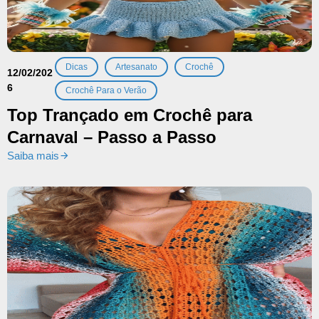
,
,
,
Dicas
Artesanato
Crochê
12/02/202
6
Crochê Para o Verão
Top Trançado em Crochê para
Carnaval – Passo a Passo
Saiba mais