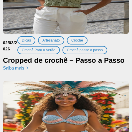
,
,
,
Dicas
Artesanato
Crochê
02/03/2
026
,
Crochê Para o Verão
Crochê passo a passo
Cropped de crochê – Passo a Passo
Saiba mais