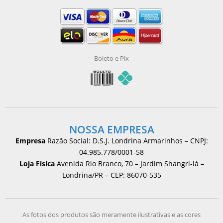
Boleto e Pix
NOSSA EMPRESA
Empresa
Razão Social: D.S.J. Londrina Armarinhos – CNPJ:
04.985.778/0001-58
Loja Física
Avenida Rio Branco, 70 – Jardim Shangri-lá –
Londrina/PR – CEP: 86070-535
As fotos dos produtos são meramente ilustrativas e as cores