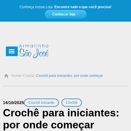
Conheça nossa Loja.
Encontre tudo o que você precisa!
Conhecer loja
Moda e acessórios
Home
/ Crochê /
Crochê para iniciantes: por onde começar
,
14/10/2025
Crochê iniciante
Crochê
Crochê para iniciantes:
por onde começar