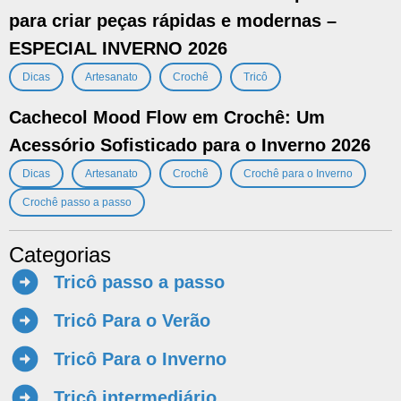
para criar peças rápidas e modernas –
ESPECIAL INVERNO 2026
,
,
,
Dicas
Artesanato
Crochê
Tricô
Cachecol Mood Flow em Crochê: Um
Acessório Sofisticado para o Inverno 2026
,
,
,
,
Dicas
Artesanato
Crochê
Crochê para o Inverno
Crochê passo a passo
Categorias
Tricô passo a passo
Tricô Para o Verão
Tricô Para o Inverno
Tricô intermediário