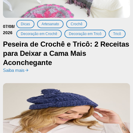
,
,
,
Dicas
Artesanato
Crochê
07/08/
2026
,
,
Decoração em Crochê
Decoração em Tricô
Tricô
Peseira de Crochê e Tricô: 2 Receitas
para Deixar a Cama Mais
Aconchegante
Saiba mais