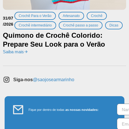
,
,
,
Crochê Para o Verão
Artesanato
Crochê
31/07
/2026
,
,
Crochê intermediário
Crochê passo a passo
Dicas
Quimono de Crochê Colorido:
Prepare Seu Look para o Verão
Saiba mais
Siga-nos
@saojosearmarinho
Fique por dentro de todas
as nossas novidades: