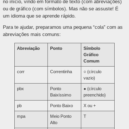
no início, vindo em formato de texto (com abreviações)
ou de gráfico (com símbolos). Mas não se assuste! É
um idioma que se aprende rápido.
Para te ajudar, preparamos uma pequena “cola” com as
abreviações mais comuns:
Abreviação
Ponto
Símbolo
Gráfico
Comum
corr
Correntinha
○ (círculo
vazio)
pbx
Ponto
● (círculo
Baixíssimo
preenchido)
pb
Ponto Baixo
X ou +
mpa
Meio Ponto
T
Alto