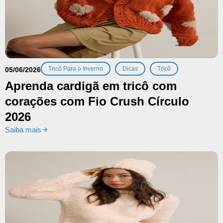
,
,
Tricô Para o Inverno
Dicas
Tricô
05/06/2026
Aprenda cardigã em tricô com
corações com Fio Crush Círculo
2026
Saiba mais