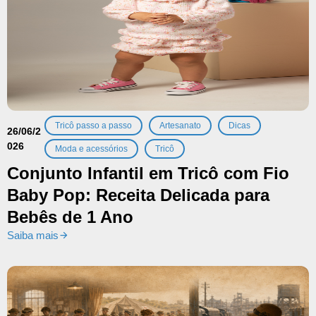
,
,
,
Tricô passo a passo
Artesanato
Dicas
26/06/2
026
,
Moda e acessórios
Tricô
Conjunto Infantil em Tricô com Fio
Baby Pop: Receita Delicada para
Bebês de 1 Ano
Saiba mais