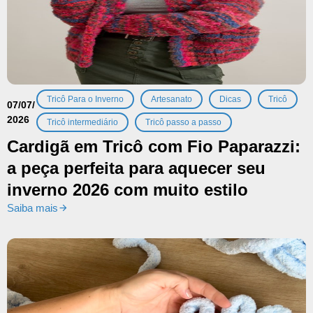
,
,
,
,
Tricô Para o Inverno
Artesanato
Dicas
Tricô
07/07/
2026
,
Tricô intermediário
Tricô passo a passo
Cardigã em Tricô com Fio Paparazzi:
a peça perfeita para aquecer seu
inverno 2026 com muito estilo
Saiba mais