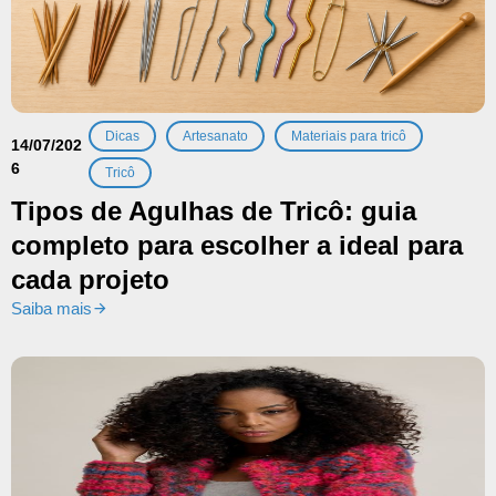
,
,
,
Dicas
Artesanato
Materiais para tricô
14/07/202
6
Tricô
Tipos de Agulhas de Tricô: guia
completo para escolher a ideal para
cada projeto
Saiba mais