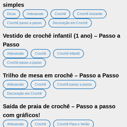
simples
,
,
,
,
Dicas
Artesanato
Crochê
Crochê iniciante
,
Crochê passo a passo
Decoração em Crochê
Vestido de crochê infantil (1 ano) – Passo a
Passo
,
,
,
Artesanato
Crochê
Crochê Infantil
Crochê passo a passo
Trilho de mesa em crochê – Passo a Passo
,
,
,
Artesanato
Crochê
Crochê passo a passo
Decoração em Crochê
Saída de praia de crochê – Passo a passo
com gráficos!
,
,
,
Artesanato
Crochê
Crochê Para o Verão