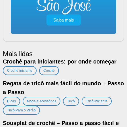
Saiba mais
Mais lidas
Crochê para iniciantes: por onde começar
,
Crochê iniciante
Crochê
Regata de tricô mais fácil do mundo – Passo
a Passo
,
,
,
,
Dicas
Moda e acessórios
Tricô
Tricô iniciante
Tricô Para o Verão
Sousplat de crochê – Passo a passo fácil e