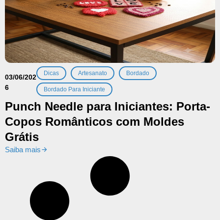
,
,
,
Dicas
Artesanato
Bordado
03/06/202
6
Bordado Para Iniciante
Punch Needle para Iniciantes: Porta-
Copos Românticos com Moldes
Grátis
Saiba mais