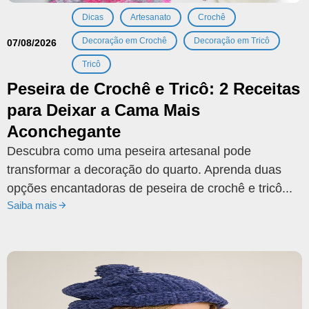
,
,
,
Dicas
Artesanato
Crochê
,
,
Decoração em Crochê
Decoração em Tricô
07/08/2026
Tricô
Peseira de Crochê e Tricô: 2 Receitas
para Deixar a Cama Mais
Aconchegante
Descubra como uma peseira artesanal pode
transformar a decoração do quarto. Aprenda duas
opções encantadoras de peseira de crochê e tricô...
Saiba mais