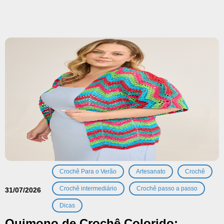
,
,
,
Crochê Para o Verão
Artesanato
Crochê
,
,
Crochê intermediário
Crochê passo a passo
31/07/2026
Dicas
Quimono de Crochê Colorido: