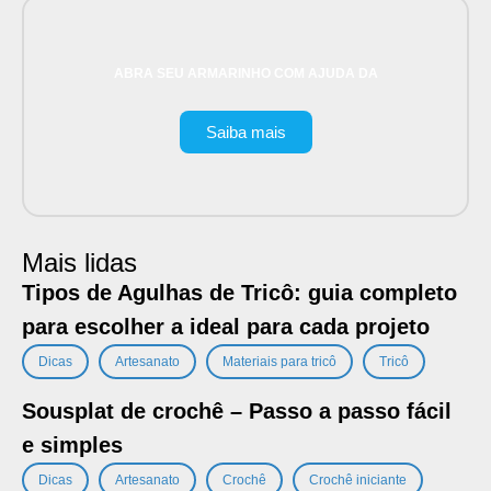
ABRA SEU ARMARINHO COM AJUDA DA
Saiba mais
Mais lidas
Tipos de Agulhas de Tricô: guia completo
para escolher a ideal para cada projeto
,
,
,
Dicas
Artesanato
Materiais para tricô
Tricô
Sousplat de crochê – Passo a passo fácil
e simples
,
,
,
,
Dicas
Artesanato
Crochê
Crochê iniciante