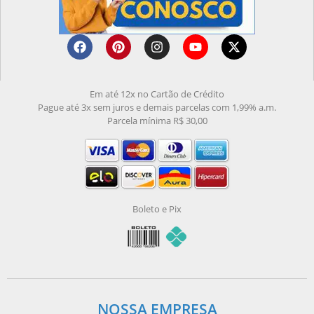
Em até 12x no Cartão de Crédito
Pague até 3x sem juros e demais parcelas com 1,99% a.m.
Parcela mínima R$ 30,00
Boleto e Pix
NOSSA EMPRESA