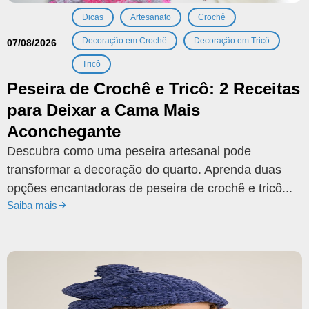
,
,
,
Dicas
Artesanato
Crochê
,
,
Decoração em Crochê
Decoração em Tricô
07/08/2026
Tricô
Peseira de Crochê e Tricô: 2 Receitas
para Deixar a Cama Mais
Aconchegante
Descubra como uma peseira artesanal pode
transformar a decoração do quarto. Aprenda duas
opções encantadoras de peseira de crochê e tricô...
Saiba mais