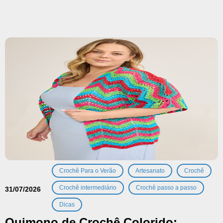
,
,
,
Crochê Para o Verão
Artesanato
Crochê
,
,
Crochê intermediário
Crochê passo a passo
31/07/2026
Dicas
Quimono de Crochê Colorido: