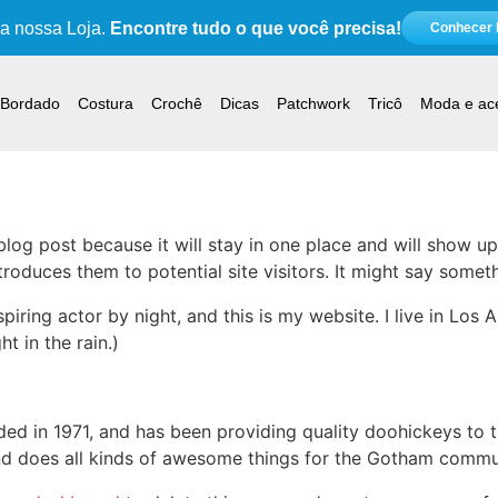
 nossa Loja.
Encontre tudo o que você precisa!
Conhecer l
Bordado
Costura
Crochê
Dicas
Patchwork
Tricô
Moda e ac
 blog post because it will stay in one place and will show up
oduces them to potential site visitors. It might say somethi
spiring actor by night, and this is my website. I live in Lo
ht in the rain.)
in 1971, and has been providing quality doohickeys to th
d does all kinds of awesome things for the Gotham commu