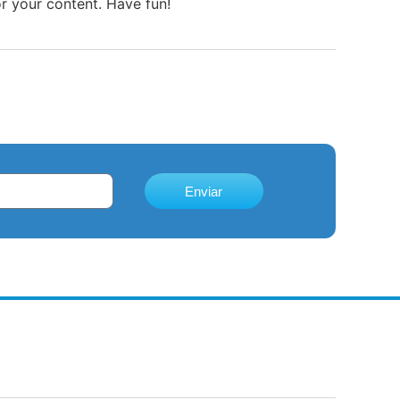
r your content. Have fun!
Enviar