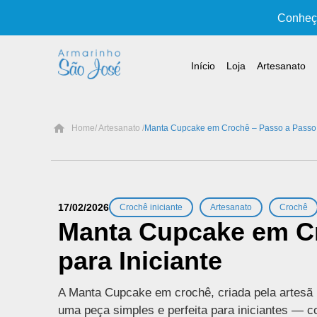
Conheça
Início
Loja
Artesanato
Home
/ Artesanato /
Manta Cupcake em Crochê – Passo a Passo p
,
,
17/02/2026
Crochê iniciante
Artesanato
Crochê
Manta Cupcake em C
para Iniciante
A Manta Cupcake em crochê, criada pela artesã 
uma peça simples e perfeita para iniciantes — c