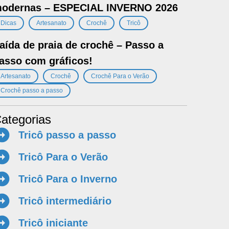
odernas – ESPECIAL INVERNO 2026
,
,
,
Dicas
Artesanato
Crochê
Tricô
aída de praia de crochê – Passo a
asso com gráficos!
,
,
,
Artesanato
Crochê
Crochê Para o Verão
Crochê passo a passo
ategorias
Tricô passo a passo
Tricô Para o Verão
Tricô Para o Inverno
Tricô intermediário
Tricô iniciante