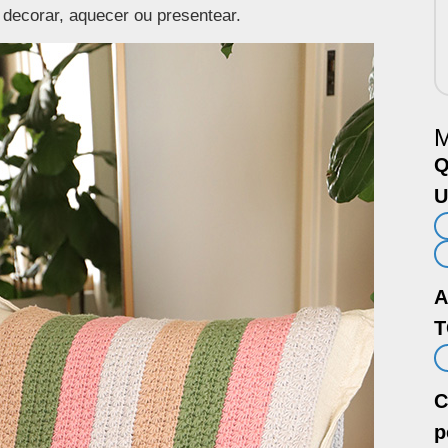
 decorar, aquecer ou presentear.
M
Q
U
A
T
C
p