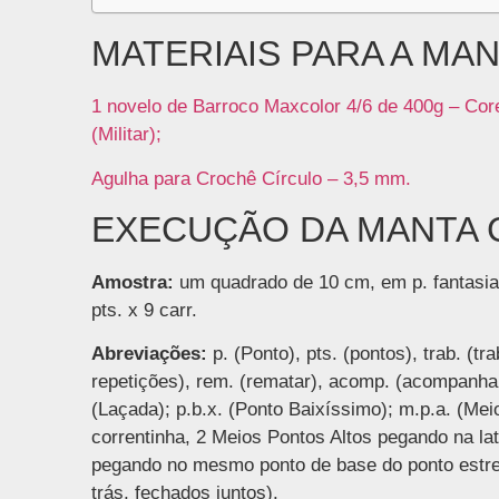
MATERIAIS PARA A MA
1 novelo de Barroco Maxcolor 4/6 de 400g – Core
(Militar);
Agulha para Crochê Círculo – 3,5 mm.
EXECUÇÃO DA MANTA
Amostra:
um quadrado de 10 cm, em p. fantasia,
pts. x 9 carr.
Abreviações:
p. (Ponto), pts. (pontos), trab. (tr
repetições), rem. (rematar), acomp. (acompanhando
(Laçada); p.b.x. (Ponto Baixíssimo); m.p.a. (Meio
correntinha, 2 Meios Pontos Altos pegando na late
pegando no mesmo ponto de base do ponto estrel
trás, fechados juntos).