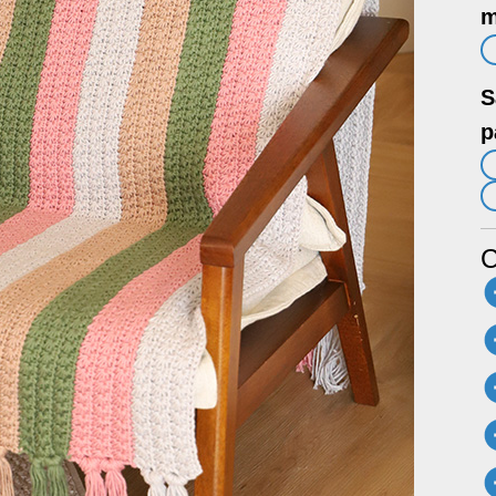
m
S
p
C