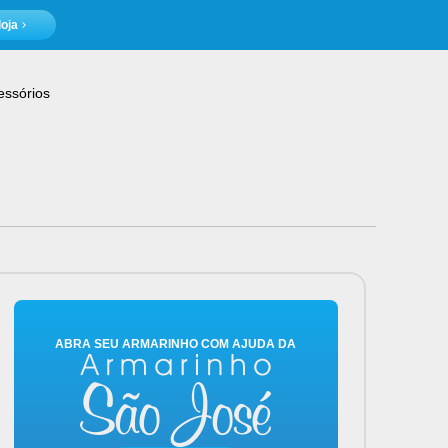
oja
essórios
ABRA SEU ARMARINHO COM AJUDA DA