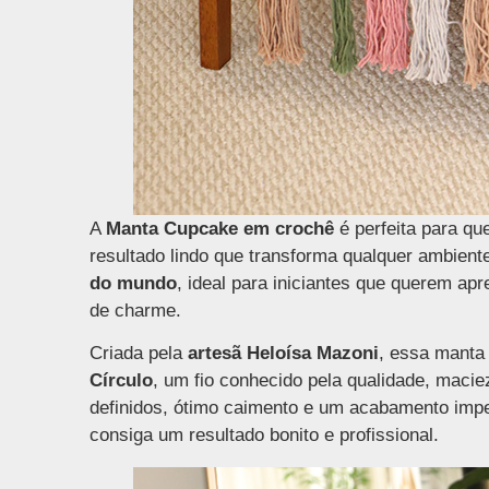
A
Manta Cupcake em crochê
é perfeita para q
resultado lindo que transforma qualquer ambient
do mundo
, ideal para iniciantes que querem apr
de charme.
Criada pela
artesã Heloísa Mazoni
, essa manta
Círculo
, um fio conhecido pela qualidade, maci
definidos, ótimo caimento e um acabamento im
consiga um resultado bonito e profissional.