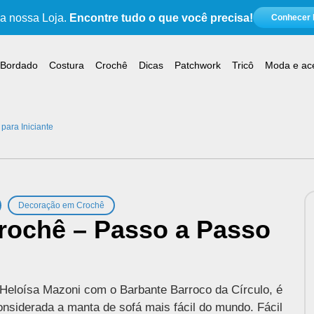
 nossa Loja.
Encontre tudo o que você precisa!
Conhecer l
Bordado
Costura
Crochê
Dicas
Patchwork
Tricô
Moda e ac
ara Iniciante
,
Decoração em Crochê
rochê – Passo a Passo
Heloísa Mazoni com o Barbante Barroco da Círculo, é
onsiderada a manta de sofá mais fácil do mundo. Fácil