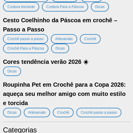
,
,
Costura Iniciante
Costura Para a Páscoa
Dicas
Cesto Coelhinho da Páscoa em crochê –
Passo a Passo
,
,
,
Crochê passo a passo
Artesanato
Crochê
,
Crochê Para a Páscoa
Dicas
Cores tendência verão 2026 ☀️
Dicas
Roupinha Pet em Crochê para a Copa 2026:
aqueça seu melhor amigo com muito estilo
e torcida
,
,
,
Dicas
Artesanato
Crochê
Crochê passo a passo
Categorias