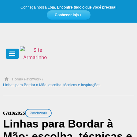
Conheça nossa Loja.
Encontre tudo o que você precisa!
Conhecer loja
Moda e acessórios
Home
/ Patchwork /
Linhas para Bordar à Mão: escolha, técnicas e inspirações
07/10/2025
Patchwork
Linhas para Bordar à
Mão: escolha, técnicas e