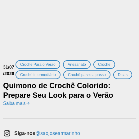
,
,
,
Crochê Para o Verão
Artesanato
Crochê
31/07
/2026
,
,
Crochê intermediário
Crochê passo a passo
Dicas
Quimono de Crochê Colorido:
Prepare Seu Look para o Verão
Saiba mais
Siga-nos
@saojosearmarinho