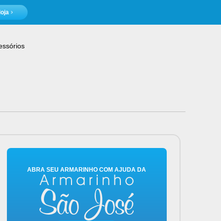
oja
essórios
ABRA SEU ARMARINHO COM AJUDA DA