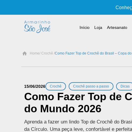
Conheça
Início
Loja
Artesanato
Home
/ Crochê /
Como Fazer Top de Crochê do Brasil – Copa d
,
,
15/06/2026
Crochê
Crochê passo a passo
Dicas
Como Fazer Top de C
do Mundo 2026
Aprenda a fazer um lindo Top de Crochê do Brasi
da Círculo. Uma peça leve, confortável e perfeita