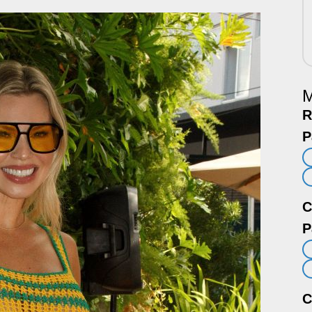
M
R
P
C
P
C