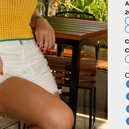
A
2
C
C
C