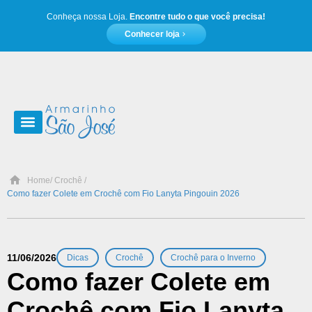
Conheça nossa Loja.
Encontre tudo o que você precisa!
Conhecer loja
Moda e acessórios
Home
/ Crochê /
Como fazer Colete em Crochê com Fio Lanyta Pingouin 2026
,
,
11/06/2026
Dicas
Crochê
Crochê para o Inverno
Como fazer Colete em
Crochê com Fio Lanyta