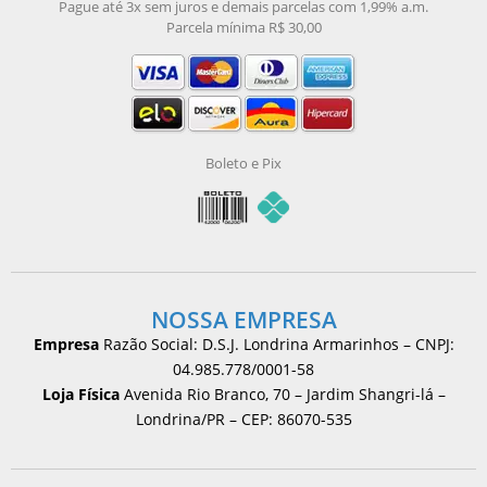
Pague até 3x sem juros e demais parcelas com 1,99% a.m.
Parcela mínima R$ 30,00
Boleto e Pix
NOSSA EMPRESA
Empresa
Razão Social: D.S.J. Londrina Armarinhos – CNPJ:
04.985.778/0001-58
Loja Física
Avenida Rio Branco, 70 – Jardim Shangri-lá –
Londrina/PR – CEP: 86070-535