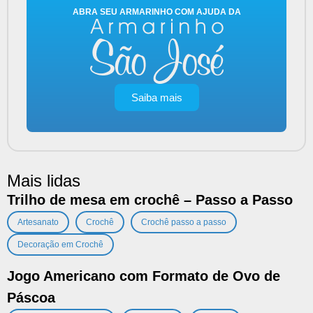
ABRA SEU ARMARINHO COM AJUDA DA
Saiba mais
Mais lidas
Trilho de mesa em crochê – Passo a Passo
,
,
,
Artesanato
Crochê
Crochê passo a passo
Decoração em Crochê
Jogo Americano com Formato de Ovo de
Páscoa