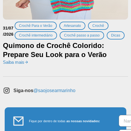
,
,
,
Crochê Para o Verão
Artesanato
Crochê
31/07
/2026
,
,
Crochê intermediário
Crochê passo a passo
Dicas
Quimono de Crochê Colorido:
Prepare Seu Look para o Verão
Saiba mais
Siga-nos
@saojosearmarinho
Fique por dentro de todas
as nossas novidades: